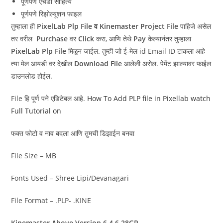
पूर्णपणे एचडी साहित्य
पूर्णपणे रिझोल्यूशन फाइल
तुम्हाला ही
PixelLab Plp File व Kinemaster Project File
पाहिजे असेल
तर वरील
Purchase
वर
Click
करा, आणि तेथे
Pay
केल्यानंतर तुम्हाला
PixelLab Plp File
मिळून जाईल. तुम्ही जो ई-मेल id Email ID टाकला आहे
त्या मेल आयडी वर देखील
Download File
आलेली असेल.
पेमेंट झाल्यावर फाईल
डाउनलोड होईल.
File हि पूर्ण पने एडिटेबल आहे.
How To Add PLP file in Pixellab watch
Full Tutorial on
फक्त फोटो व नाव बदला आणि तुमची डिझाईन बनवा
File Size – MB
Fonts Used – Shree Lipi/Devanagari
File Format – .PLP- .KINE
Kinemaster Above Version 6.4.6.28GP