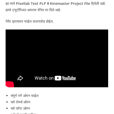
ह्या मध्ये
Pixellab Text PLP व Kinemaster Project File
दिलेली आहे.
ह्याचे ट्युटोरिअल आपल्या चॅनेल वर दिले आहे.
पेमेंट झाल्यावर फाईल डाउनलोड होईल.
संपूर्ण पणे ओपन फाईल
सर्व लेयर्स ओपन
सर्व फॉन्ट ओपन